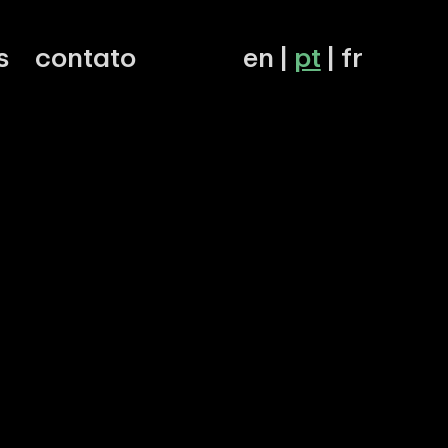
s
contato
en
|
pt
|
fr
en
|
pt
|
fr